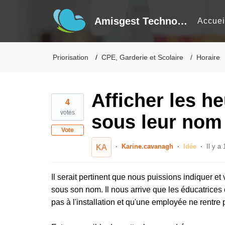
Amisgest Technologie inc
Accuei
Priorisation
CPE, Garderie et Scolaire
Horaire
Afficher les h
4
votes
sous leur nom
Vote
Karine.cavanagh
Idée
Il y a 
KA
Il serait pertinent que nous puissions indiquer et
sous son nom. Il nous arrive que les éducatrices c
pas à l'installation et qu'une employée ne rentre 