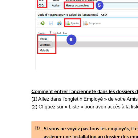
Comment entrer l'ancienneté dans les dossiers 
(1) Allez dans l'onglet « Employé » de votre Ami
(2) Cliquez sur « Liste » pour avoir accès à la li
Si vous ne voyez pas tous les employés, il e
assigner une installation au dossier des em