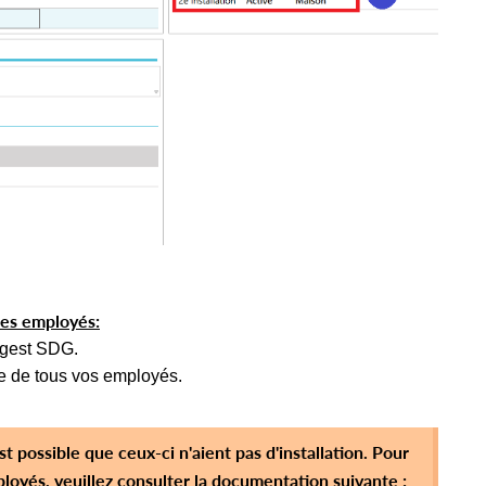
des employés:
sgest SDG.
ste de tous vos employés.
st possible que ceux-ci n'aient pas d'installation. Pour
ployés, veuillez consulter la documentation suivante :