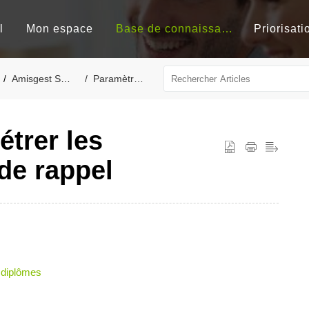
l
Mon espace
Base de connaissances
Priorisati
Amisgest SDG
Paramètres
trer les
 de rappel
s diplômes