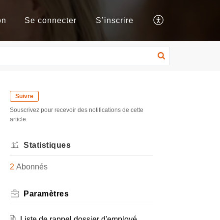
on
Se connecter
S’inscrire
Suivre
Souscrivez pour recevoir des notifications de cette
article.
Statistiques
2
Abonnés
Paramètres
Liste de rappel dossier d'employé