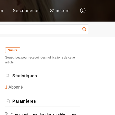
on
Se connecter
S’inscrire
Suivre
Souscrivez pour recevoir des notifications de cette
article.
Statistiques
1
Abonné
Paramètres
Comment apporter des modifications