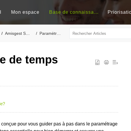
l
Mon espace
Base de connaissances
Priorisati
Amisgest SDG
Paramètres
le de temps
le?
 conçue pour vous guider pas à pas dans le paramétrage