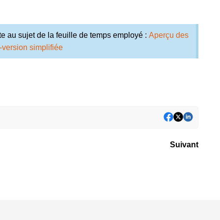
 au sujet de la feuille de temps employé :
Aperçu des
version simplifiée
Suivant